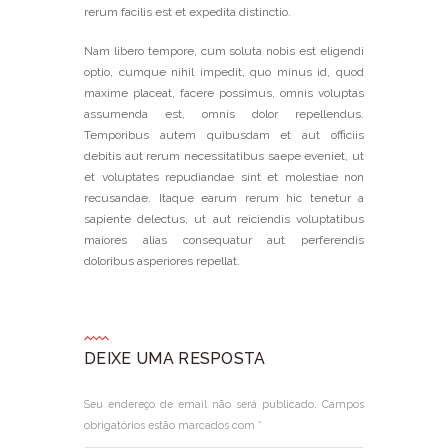
rerum facilis est et expedita distinctio.
Nam libero tempore, cum soluta nobis est eligendi
optio, cumque nihil impedit, quo minus id, quod
maxime placeat, facere possimus, omnis voluptas
assumenda est, omnis dolor repellendus.
Temporibus autem quibusdam et aut officiis
debitis aut rerum necessitatibus saepe eveniet, ut
et voluptates repudiandae sint et molestiae non
recusandae. Itaque earum rerum hic tenetur a
sapiente delectus, ut aut reiciendis voluptatibus
maiores alias consequatur aut perferendis
doloribus asperiores repellat.
DEIXE UMA RESPOSTA
Seu endereço de email não será publicado. Campos
obrigatórios estão marcados com *