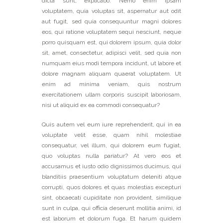
dicta sunt, explicabo. Nemo enim ipsam
voluptatem, quia voluptas sit, aspernatur aut odit
aut fugit, sed quia consequuntur magni dolores
eos, qui ratione voluptatem sequi nesciunt, neque
porro quisquam est, qui dolorem ipsum, quia dolor
sit, amet, consectetur, adipisci velit, sed quia non
numquam eius modi tempora incidunt, ut labore et
dolore magnam aliquam quaerat voluptatem. Ut
enim ad minima veniam, quis nostrum
exercitationem ullam corporis suscipit laboriosam,
nisi ut aliquid ex ea commodi consequatur?
Quis autem vel eum iure reprehenderit, qui in ea
voluptate velit esse, quam nihil molestiae
consequatur, vel illum, qui dolorem eum fugiat,
quo voluptas nulla pariatur? At vero eos et
accusamus et iusto odio dignissimos ducimus, qui
blanditiis praesentium voluptatum deleniti atque
corrupti, quos dolores et quas molestias excepturi
sint, obcaecati cupiditate non provident, similique
sunt in culpa, qui officia deserunt mollitia animi, id
est laborum et dolorum fuga. Et harum quidem