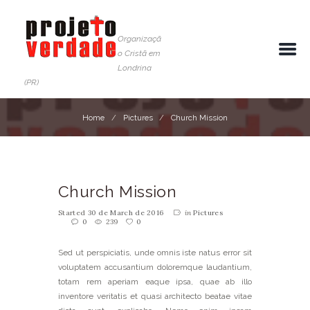
Organizaçã
o Cristã em
Londrina
(PR)
Home
Pictures
Church Mission
Church Mission
Started
30 de March de 2016
in
Pictures
0
239
0
Sed ut perspiciatis, unde omnis iste natus error sit
voluptatem accusantium doloremque laudantium,
totam rem aperiam eaque ipsa, quae ab illo
inventore veritatis et quasi architecto beatae vitae