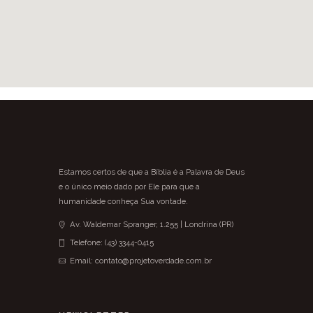
Estamos certos de que a Bíblia é a Palavra de Deus
e o único meio dado por Ele para que a
humanidade conheça Sua vontade.
Av. Waldemar Spranger, 1.255 | Londrina (PR)
Telefone: (43) 3344-0415
Email: contato@projetoverdade.com.br