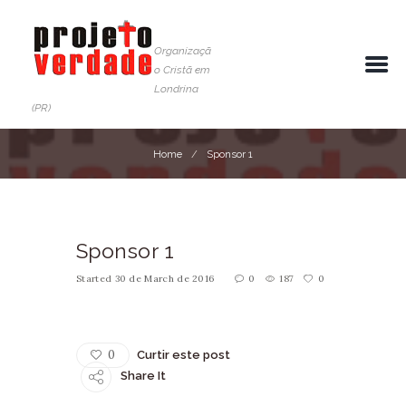
Organizaçã
o Cristã em
Londrina
(PR)
Home
Sponsor 1
Sponsor 1
Started
30 de March de 2016
0
187
0
0
Curtir este post
Share It