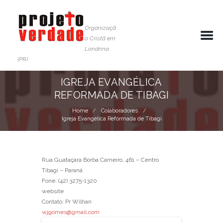
Organizaçã
o Cristã em
Londrina
(PR)
IGREJA EVANGÉLICA
REFORMADA DE TIBAGI
Home
Colaboradores
Igreja Evangélica Reformada de Tibagi
Rua Guataçara Borba Carneiro, 461 – Centro
Tibagi – Paraná
Fone: (42) 3275-1320
website
Contato: Pr Wilhan
wjgomes@gmail.com