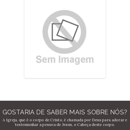
GOSTARIA DE SABER MAIS SOBRE NÓS?
A Igreja, que é o corpo de Cristo, é chamada por Deus para adorar e
testemunhar a pessoa de Jesus, o Cabeça deste corpo.