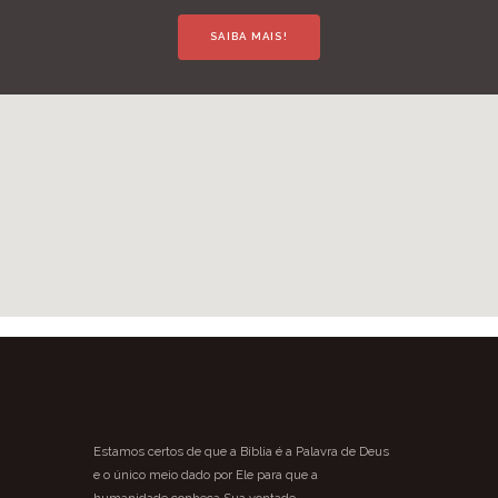
SAIBA MAIS!
Estamos certos de que a Bíblia é a Palavra de Deus
e o único meio dado por Ele para que a
humanidade conheça Sua vontade.