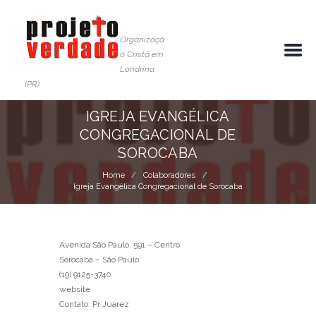
Organizaçã
o Cristã em
Londrina
(PR)
IGREJA EVANGÉLICA
CONGREGACIONAL DE
SOROCABA
Home
Colaboradores
Igreja Evangélica Congregacional de Sorocaba
Avenida São Paulo, 591 – Centro
Sorocaba – São Paulo
(19) 9125-3740
website
Contato: Pr Juarez