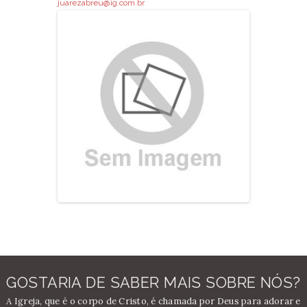
juarezabreu@ig.com.br
GOSTARIA DE SABER MAIS SOBRE NÓS?
A Igreja, que é o corpo de Cristo, é chamada por Deus para adorar e